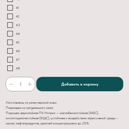
41
42
43
44
45
46
47
48
Добавить в корзину
Изготовлены из качественной кожи.
Подкладка из натурального меха.
Подошва: двухслойная ПУ-Нитрил — маслобензостойкая (МБС),
кислотощелочестойкая (КЩС), устойчива к воздействию агрессивной среды –
масел, нефтепродуктов, щелочей концентрациями до 20%.