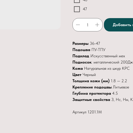
47
Добавить 
Размеры
36-47
Подошва
ПУ-ТПУ
Подклад
Искусственный мех
Подносок
: металлический 200Дж
Кожа
Натуральная из шкур КРС
Цвет
Черный
Толщина кожи (мм)
1.8 — 2.2
Крепление подошвы
Литьевое
Глубина протектора
4.5
Защитные свойства
З, Нс, Нм, К
Артикул 1201.1М