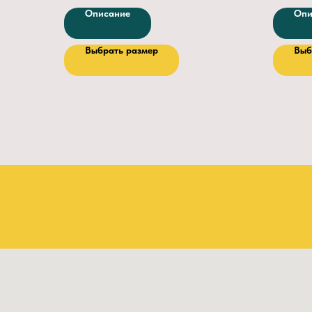
Подносок:
металлический 200Дж
Подклад
Описание
Опи
Кожа
Натуральная из шкур КРС
Металли
Цвет
Черный
Кожа:
На
Выбрать размер
Выб
Толщина кожи (мм)
1.8 — 2.2
Толщина
Крепление подошвы
Литьевое
Креплен
Глубина протектора
4.5
Глубина
Защитные свойства
З, Мп, Нс, Нм, К20,
Щ20, Сж, МУН200
Артикул 1701M