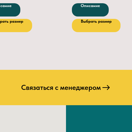
:
Трикотаж
Мягкий кант и клапан
сание
Описание
ческий подносок 200Дж
Подкладка: текстиль.
туральная из шкур КРС
Подносок:
термопластичный.
рать размер
Выбрать размер
 кожи (мм)
1.8 — 2.2
Метод крепления
: клеепрошивно
ие подошвы
Клеевое
Подошва
— формованная из неп
 протектора
4.5
резины или ТЭП.
В утепленной обуви
— мех
искусственный, натуральный.
Связаться с менеджером