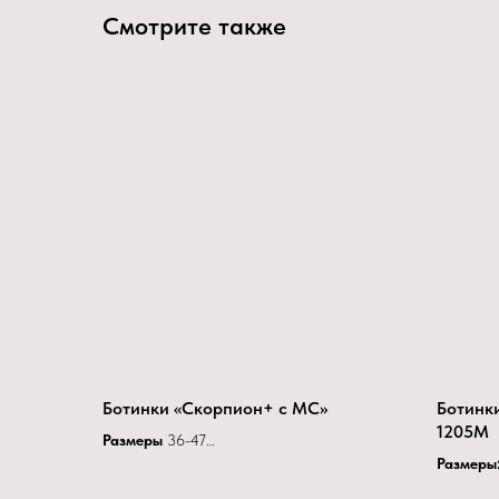
Смотрите также
Ботинки «Скорпион+ с МС»
Ботинк
1205М
Размеры
36-47
Подошва
ПУ-ТПУ
Размеры:
Стелька
Металлическая
Подошва