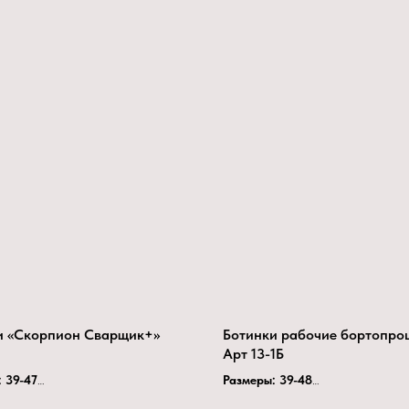
и «Скорпион Сварщик+»
Ботинки рабочие бортопро
Арт 13-1Б
 39-47
Размеры: 39-48
:
Нитрил
Верх обуви:
юфть.