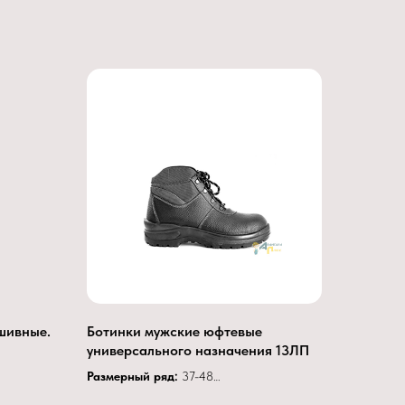
шивные.
Ботинки мужские юфтевые
универсального назначения 13ЛП
Размерный ряд:
37-48
Верх обуви
— юфть.