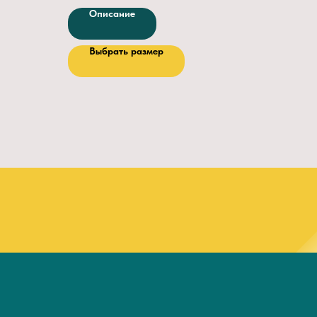
Мягкий кант и клапан
—
Описание
винилуретанискожа или хромовый спилок.
Подкладка
— текстиль.
Выбрать размер
й.
В утепленной обуви
— мех
ористой
искусственный, шерстяной, натуральный.
Подносок
— термопластичный,
металлический (200Дж), поликарбонатный
(200Дж).
Метод креплени
я — литьевой.
Подошва
— ПУ или ПУ+нитрил.