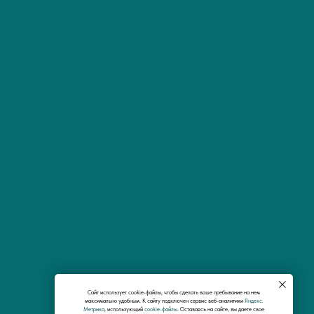
Сайт использует cookie-файлы, чтобы сделать ваше пребывание на нем
максимально удобным. К cайту подключен сервис веб-аналитики
Яндекс.
Метрика
, использующий
cookie-файлы
. Оставаясь на сайте, вы даете свое