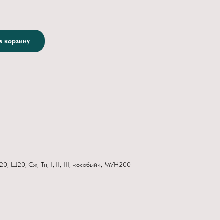
в корзину
20, Щ20, Сж, Тн, I, II, III, «особый», МУН200