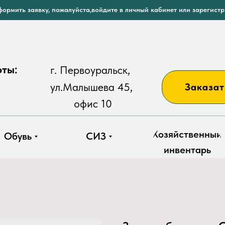
ормить заявку, пожалуйста,войдите в личный кабинет или зарегист
оты:
г. Первоуральск,
ул.Малышева 45,
Заказат
офис 10
Хозяйственный
Обувь
СИЗ
инвентарь