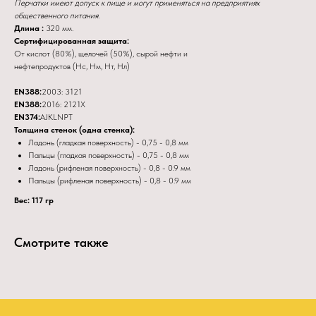
Перчатки имеют допуск к пище и могут применяться на предприятиях
общественного питания.
Длина :
320 мм.
Сертифицированная защита:
От кислот (80%), щелочей (50%), сырой нефти и
нефтепродуктов (Нс, Нм, Нт, Нл)
EN388:
2003: 3121
EN388:
2016: 2121X
EN374:
AJKLNPT
Толщина стенок (одна стенка):
Ладонь (гладкая поверхность) - 0,75 - 0,8 мм
Пальцы (гладкая поверхность) - 0,75 - 0,8 мм
Ладонь (рифленая поверхность) - 0,8 - 0.9 мм
Пальцы (рифленая поверхность) - 0,8 - 0.9 мм
Вес: 117 гр
Смотрите также