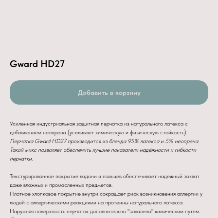
Gward HD27
Добавить в корзину
Усиленная индустриальная защитная перчатка из натурального латекса с
добавлением неопрена (усиливает химическую и физическую стойкость).
Перчатка Gward HD27 производится из бленда 95% латекса и 5% неопрена.
Такой микс позволяет обеспечить лучшие показатели надёжности и гибкости
перчатки.
Текстурированное покрытие ладони и пальцев обеспечивает надёжный захват
даже влажных и промасленных предметов.
Плотное хлопковое покрытие внутри сокращает риск возникновения аллергии у
людей с аллергическими реакциями на протеины натурального латекса.
Наружняя поверхность перчаток дополнительно "закалена" химическим путём.