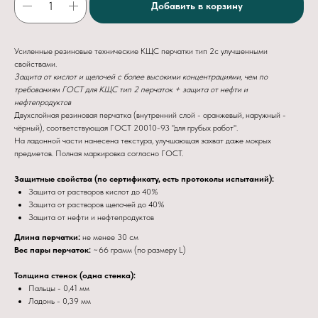
Добавить в корзину
Усиленные резиновые технические КЩС перчатки тип 2с улучшенными
свойствами.
Защита от кислот и щелочей с более высокими концентрациями, чем по
требованиям ГОСТ для КЩС тип 2 перчаток + защита от нефти и
нефтепродуктов
Двухслойная резиновая перчатка (внутренний слой - оранжевый, наружный -
чёрный), соответствующая ГОСТ 20010-93 "для грубых работ".
На ладонной части нанесена текстура, улучшающая захват даже мокрых
предметов. Полная маркировка согласно ГОСТ.
Защитные свойства (по сертификату, есть протоколы испытаний):
Защита от растворов кислот до 40%
Защита от растворов щелочей до 40%
Защита от нефти и нефтепродуктов
Длина перчатки:
не менее 30 см
Вес пары перчаток:
~66 грамм (по размеру L)
Толщина стенок (одна стенка):
Пальцы - 0,41 мм
Ладонь - 0,39 мм