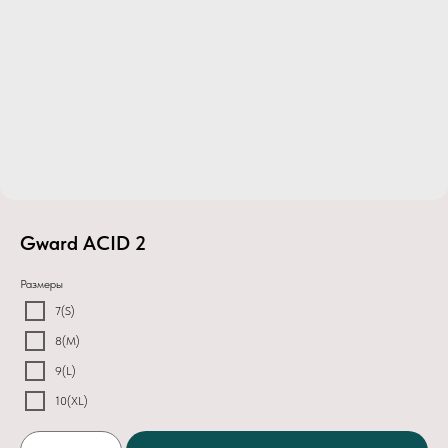
Gward ACID 2
Размеры
7(S)
8(M)
9(L)
10(XL)