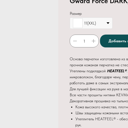
Gward Force DARK
Размер
11(XXL)
Добавить 
Основа перчатки изготовлена из в
прочная кожаная перчатка не сте
Утеплены подкладкой
HEATFEEL®
микроволокон, благодаря чему, пе
работать даже в самых экстремаль
Для лучшей фиксации на руке в м
Все части прошиты нитями
KEVM
Декоративная прошивка на тыльно
Кожа высокого качества, плотн
Швы защищены кожаными встав
Утеплитель HEATFEEL® - обес
рук.