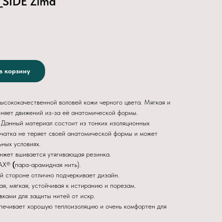
_SIDE Zima
в корзину
ысококачественной воловей кожи черного цвета. Мягкая и
сняет движений из-за её анатомической формы.
. Данный материал состоит из тонких изоляционных
рчатка не теряет своей анатомической формы и может
ных условиях.
анжет вшивается утягивающая резинка.
AX®
(
пара-арамидная нить).
й стороне отлично подчеркивает дизайн.
ая, мягкая, устойчивая к истиранию и порезам.
ками для защиты нитей от искр.
печивает хорошую теплоизоляцию и очень комфортен для