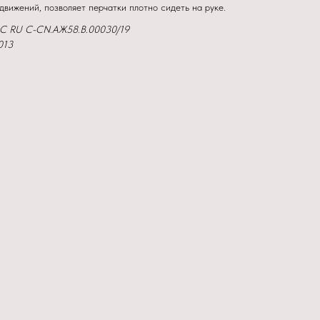
движений, позволяет перчатки плотно сидеть на руке.
ЭС RU C-CN.АЖ58.В.00030/19
013