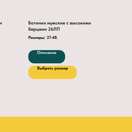
н
Ботинки мужские с высокими
берцами 26ЛП
Размеры: 37-48
Верх обуви:
юфть.
Мягкий кант и клапан:
Описание
винилуретанискожа или хромовый спилок.
0Дж
Подкладка: текстиль.
Выбрать размер
Подносок:
термопластичный или
металлический (200Дж)
Метод крепления
: литьевой
Подошва
— ПУ или ПУ+нитрил
К20, Щ20,