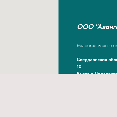
ООО "Аванг
Мы находимся по а
Свердловская обла
10
Въезд с Проспект
Тел/факс
8 (3439) 66-94-84
8 (3439) 66-94-0
Email.ru: