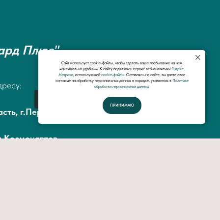
ард Плюс"
Сайт использует cookie-файлы, чтобы сделать ваше пребывание на нем
максимально удобным. К cайту подключен сервис веб-аналитики
Яндекс.
Метрика
, использующий
cookie-файлы
. Оставаясь на сайте, вы даете свое
согласие на обработку персональных данных в порядке, указанном в
Политике
дресу:
обработки персональных данных.
Спросить у специалистов
ПРИНИМАЮ
сть, г.Первоуральск, ул.Малышева 45, офис
а Космонавтов
3