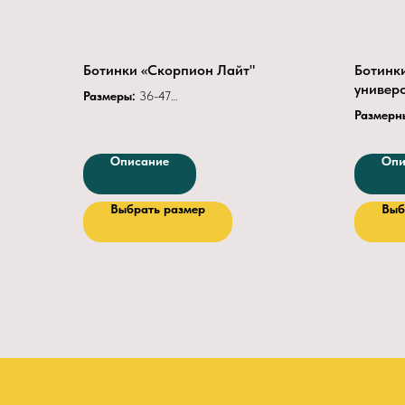
Ботинки «Скорпион Лайт"
Ботинк
универ
Размеры:
36-47
Подошва:
ПУ
Размерн
Подклад:
Трикотаж
Верх об
Подносок:
термопластичный или
Мягкий 
Описание
Опи
металлический
200Дж
винилуре
Кожа:
Натуральная из шкур КРС
Подклад
Выбрать размер
Выб
Толщина кожи (мм)
1.8 — 2.2
В утепл
Крепление подошвы
Литьевое
искусств
Глубина протектора
4.5
Подносо
Защитные свойства
З, Нс, Нм, К20, Щ20,
металлич
Сж
(200Дж).
Метод к
Артикул 1501
Подошв