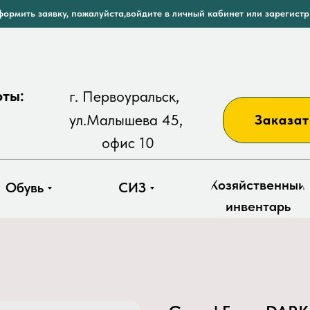
ормить заявку, пожалуйста,войдите в личный кабинет или зарегист
оты:
г. Первоуральск,
ул.Малышева 45,
Заказат
офис 10
Хозяйственный
Обувь
СИЗ
инвентарь