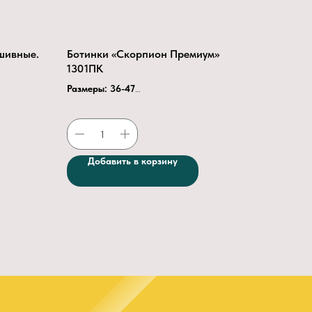
шивные.
Ботинки «Скорпион Премиум»
1301ПК
Размеры: 36-47
Подошва
ПУ-ТПУ
Подклад
Сендвич
Подносок:
поликарбонатный
200Дж
Кожа
Натуральная из шкур КРС
Добавить в корзину
й.
Верх обуви
Текстиль
ористой
Толщина кожи (мм)
1.8 — 2.2
Крепление подошвы
Литьевое
Глубина протектора
4.5