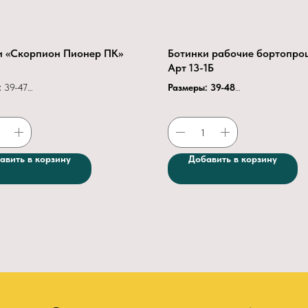
и «Скорпион Пионер ПК»
Ботинки рабочие бортопро
Арт 13-1Б
:
39-47
Размеры: 39-48
а
Нитрил
Верх обуви:
юфть.
Трикотаж
Мягкий кант и клапан
к:
поликарбонатный
200Дж
Подкладка: текстиль.
уви
Микрофибра
Подносок:
термопластичный.
авить в корзину
Добавить в корзину
ие подошвы
Клеевое
Метод крепления
: клеепрошивно
 протектора
4.5
Подошва
— формованная из неп
резины или ТЭП.
В утепленной обуви
— мех
искусственный, натуральный.