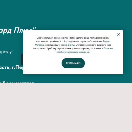
ард Плюс"
Сайт использует cookie-файлы, чтобы сделать ваше пребывание на нем
максимально удобным. К cайту подключен сервис веб-аналитики
Яндекс.
Метрика
, использующий
cookie-файлы
. Оставаясь на сайте, вы даете свое
согласие на обработку персональных данных в порядке, указанном в
Политике
дресу:
обработки персональных данных.
Спросить у специалистов
ПРИНИМАЮ
сть, г.Первоуральск, ул.Малышева 45, офис
а Космонавтов
3