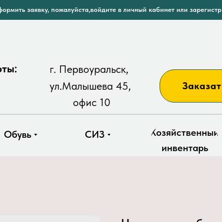
ормить заявку, пожалуйста,войдите в личный кабинет или зарегист
оты:
г. Первоуральск,
ул.Малышева 45,
Заказат
офис 10
Хозяйственный
Обувь
СИЗ
инвентарь