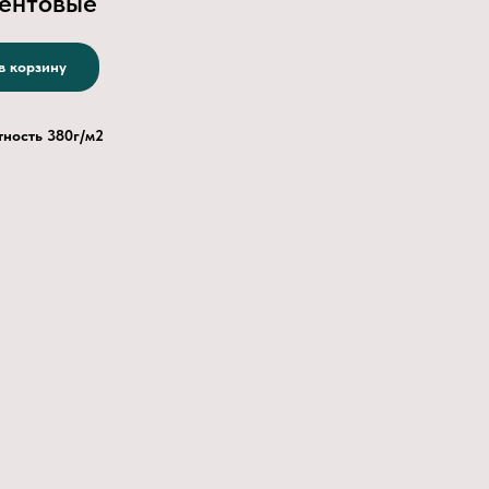
ентовые
в корзину
тность 380г/м2