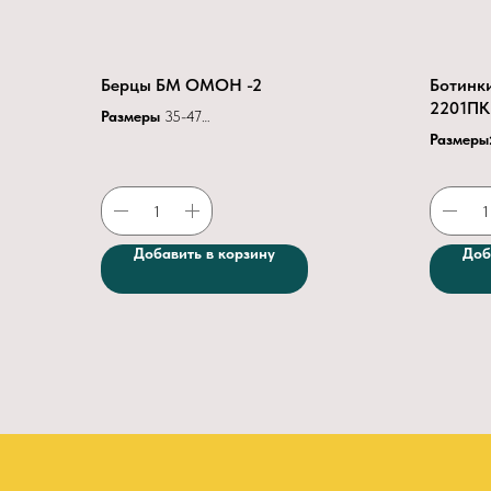
Берцы БМ ОМОН -2
Ботинк
2201ПК
Размеры
35-47
Цвет
Черный
Размеры
Материал верха
натуральная хромовая
Подошв
кожа
Подклад
Материал подкладки
флизелин
Подносо
Мягкий кант
поролон, искусственная кожа
Верх об
Добавить в корзину
Доб
Клапан
Полуглухой
Креплен
Высота берца
24 см
Глубина
Тип застежки
шнуровка (блочки)
Подносок
обуви термопласт
Задник
обуви термопласт
Материал
подошвы ТЭП
Метод крепления подошвы
клеебортопрошивной
ГОСТ / ТУ ГОСТ Р 12.4.187-97 / ТР ТС
019/2011
Вес 1 пары 1,33 кг