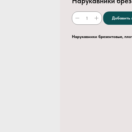
Нарукавники брез
Добавить 
Нарукавники брезентовые, пло