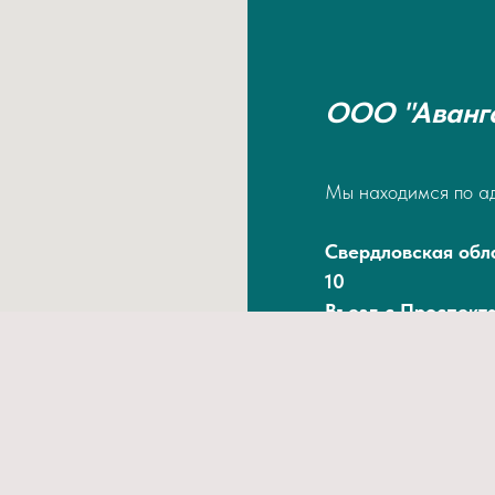
ООО "Аванг
Мы находимся по а
Свердловская обла
10
Въезд с Проспект
Тел/факс
8 (3439) 66-94-84
8 (3439) 66-94-0
Email.ru: