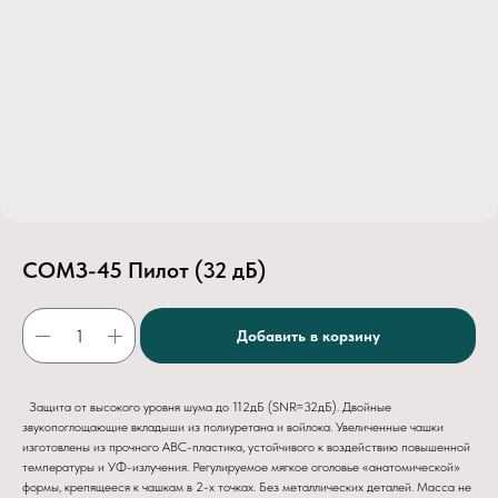
СОМЗ-45 Пилот (32 дБ)
Добавить в корзину
Защита от высокого уровня шума до 112дБ (SNR=32дБ). Двойные
звукопоглощающие вкладыши из полиуретана и войлока. Увеличенные чашки
изготовлены из прочного АВС-пластика, устойчивого к воздействию повышенной
температуры и УФ-излучения. Регулируемое мягкое оголовье «анатомической»
формы, крепящееся к чашкам в 2-х точках. Без металлических деталей. Масса не