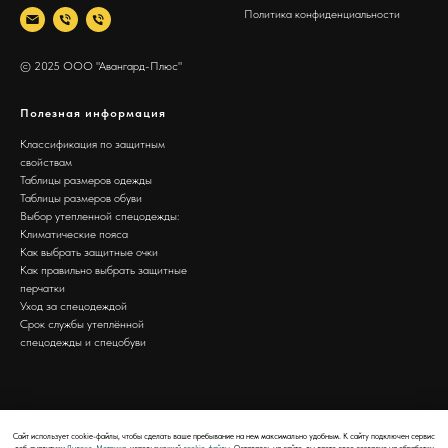
Политика конфиденциальности
© 2025 ООО "Авангард-Плюс"
Полезная информация
Классификация по защитным
свойствам
Таблицы размеров одежды
Таблицы размеров обуви
Выбор утепленной спецодежды:
Климатические пояса
Как выбрать защитные очки
Как правильно выбрать защитные
перчатки
Уход за спецодеждой
Срок службы утеплённой
спецодежды и спецобуви
Сайт использует cookie-файлы, чтобы сделать ваше пребывание на нем максимально удобным. К cайту подключен сервис