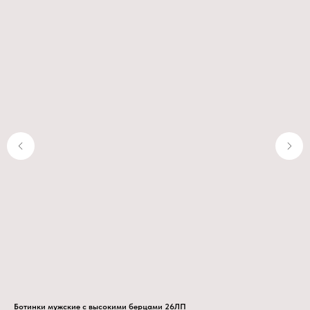
Ботинки мужские с высокими берцами 26ЛП
Бот