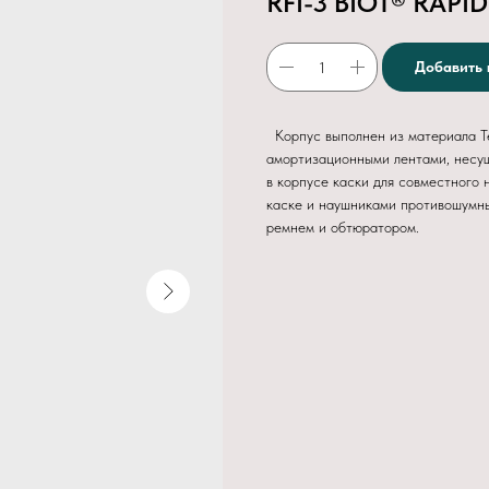
RFI-3 BIOT® RAPID
Добавить 
Корпус выполнен из материала T
амортизационными лентами, несущ
в корпусе каски для совместного
каске и наушниками противошумны
ремнем и обтюратором.