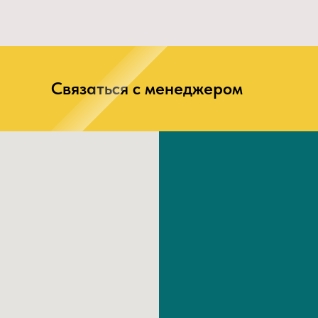
У ГОСТ Р 12.4.187-97 / ТР ТС
ы 1,33 кг
Связаться с менеджером