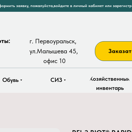
ормить заявку, пожалуйста,войдите в личный кабинет или зарегист
оты:
г. Первоуральск,
ул.Малышева 45,
Заказат
офис 10
Хозяйственный
Обувь
СИЗ
инвентарь