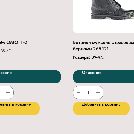
БМ ОМОН -2
Ботинки мужские с высоки
берцами 26Б 121
35-47
ный
Размеры: 39-47
л верха
натуральная хромовая
Верх обуви:
юфть.
Мягкий кант и клапан:
сание
Описание
л подкладки
флизелин
винилуретанискожа или хромовый 
кант
поролон, искусственная кожа
Подкладка:
текстиль.
олуглухой
Подносок:
термопластичный
берца
24 см
Метод крепления —
клеепрошив
тежки
шнуровка (блочки)
Подошва:
формованная из непор
авить в корзину
Добавить в корзину
к
обуви термопласт
резины или ТЭП.
буви термопласт
л
подошвы ТЭП
репления подошвы
опрошивной