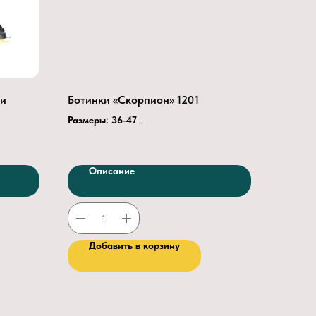
ми
Ботинки «Скорпион» 1201
Размеры: 36-47
Подошва:
ПУ-ТПУ
Подклад:
Трикотаж
Подносок:
термопласт
Описание
спилок.
Кожа:
Натуральная из шкур КРС
Толщина кожи (мм)
1.8 — 2.2
Крепление подошвы
Литьевое
ной
.
Глубина протектора
4.5
истой
Добавить в корзину