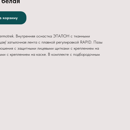
 белая
в корзину
ermotrek. Внутренняя оснастка ЭТАЛОН с тканными
ая/ затылочная лента с плавной регулировкой RAPID. Пазы
 ношения с защитными лицевыми щитками с креплением на
ми с креплением на каске. В комплекте с подбородочным