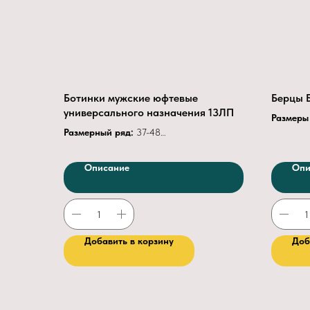
Ботинки мужские юфтевые
Берцы 
универсального назначения 13ЛП
Размеры
Размерный ряд:
37-48
Цвет
Чер
Верх обуви
— юфть.
Материа
Мягкий кант и клапан
—
кожа
Описание
Опи
винилуретанискожа или хромовый спилок.
Материа
Подкладка
— текстиль.
Мягкий 
В утепленной обуви
— мех
Клапан
П
искусственный, шерстяной, натуральный.
Высота 
Подносок
— термопластичный,
Тип зас
Добавить в корзину
Доб
металлический (200Дж), поликарбонатный
Подносо
(200Дж).
Задник
о
Метод креплени
я — литьевой.
Материа
Подошва
— ПУ или ПУ+нитрил.
Метод к
клееборт