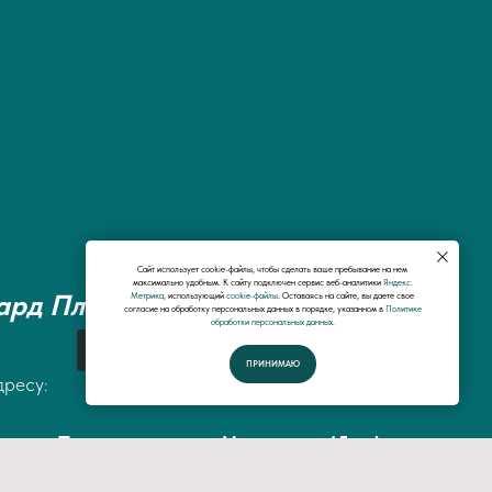
Сайт использует cookie-файлы, чтобы сделать ваше пребывание на нем
максимально удобным. К cайту подключен сервис веб-аналитики
Яндекс.
ард Плюс"
Метрика
, использующий
cookie-файлы
. Оставаясь на сайте, вы даете свое
согласие на обработку персональных данных в порядке, указанном в
Политике
обработки персональных данных.
Спросить у специалистов
ПРИНИМАЮ
дресу:
сть, г.Первоуральск, ул.Малышева 45, офис