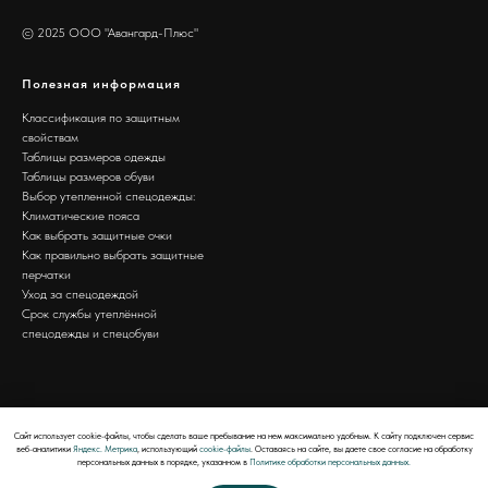
© 2025 ООО "Авангард-Плюс"
Полезная информация
Классификация по защитным
свойствам
Таблицы размеров одежды
Таблицы размеров обуви
Выбор утепленной спецодежды:
Климатические пояса
Как выбрать защитные очки
Как правильно выбрать защитные
перчатки
Уход за спецодеждой
Срок службы утеплённой
спецодежды и спецобуви
Сайт использует cookie-файлы, чтобы сделать ваше пребывание на нем максимально удобным. К cайту подключен сервис
веб-аналитики
Яндекс. Метрика
, использующий
cookie-файлы
. Оставаясь на сайте, вы даете свое согласие на обработку
персональных данных в порядке, указанном в
Политике обработки персональных данных.