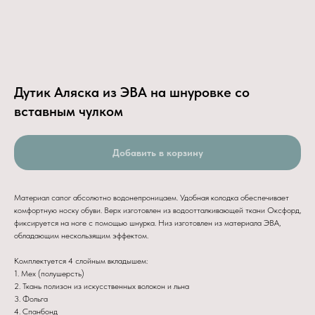
Дутик Аляска из ЭВА на шнуровке со
вставным чулком
Добавить в корзину
Материал сапог абсолютно водонепроницаем. Удобная колодка обеспечивает
комфортную носку обуви. Верх изготовлен из водоотталкивающей ткани Оксфорд,
фиксируется на ноге с помощью шнурка. Низ изготовлен из материала ЭВА,
обладающим нескользящим эффектом.
Комплектуется 4 слойным вкладышем:
1. Мех (полушерсть)
2. Ткань полизон из искусственных волокон и льна
3. Фольга
4. Спанбонд