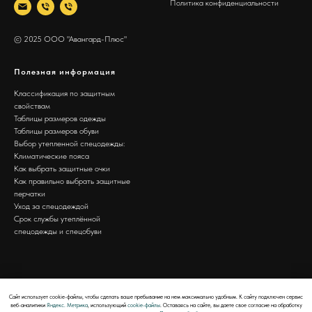
Политика конфиденциальности
© 2025 ООО "Авангард-Плюс"
Полезная информация
Классификация по защитным
свойствам
Таблицы размеров одежды
Таблицы размеров обуви
Выбор утепленной спецодежды:
Климатические пояса
Как выбрать защитные очки
Как правильно выбрать защитные
перчатки
Уход за спецодеждой
Срок службы утеплённой
спецодежды и спецобуви
Сайт использует cookie-файлы, чтобы сделать ваше пребывание на нем максимально удобным. К cайту подключен сервис
веб-аналитики
Яндекс. Метрика
, использующий
cookie-файлы
. Оставаясь на сайте, вы даете свое согласие на обработку