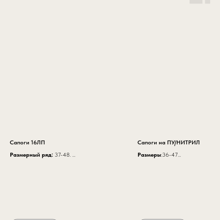
Сапоги 16ЛП
Сапоги на ПУ/НИТРИЛ
Размерный ряд:
37-48.
Размеры
:36-47
Высота
260 мм.
Высота:
28 см
Верх обуви
— юфть.
Цвет:
Черный с красным
Подкладка
— текстиль.
Материал верха:
натуральная
В утепленной обуви
— мех
термоустойчивая кожа 1,8-2,2 мм
искусственный, шерстяной, натуральный.
Подошва:
двухслойная ПУ/Нитр
Подносок
— термопластичный,
Метод крепления:
литьевой
металлический (200Дж), поликарбонатный
Стелька:
ЭВА (материал Cambrell