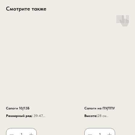
Смотрите также
Сапоги 10/13Б
Сапоги на ПУ/ТПУ
Размерный ряд:
39-47.
Высота:
28 см
Высота
260 мм.
Размеры:
36-47
Верх обуви
— юфть.
Цвет:
Черный
Подкладка
— текстиль.
Материал верха
:натуральная ко