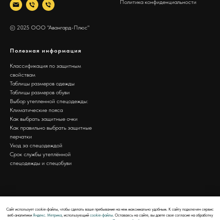
Политика конфиденциальности
© 2025 ООО "Авангард-Плюс"
Полезная информация
Классификация по защитным
свойствам
Таблицы размеров одежды
Таблицы размеров обуви
Выбор утепленной спецодежды:
Климатические пояса
Как выбрать защитные очки
Как правильно выбрать защитные
перчатки
Уход за спецодеждой
Срок службы утеплённой
спецодежды и спецобуви
Сайт использует cookie-файлы, чтобы сделать ваше пребывание на нем максимально удобным. К cайту подключен сервис
веб-аналитики
Яндекс. Метрика
, использующий
cookie-файлы
. Оставаясь на сайте, вы даете свое согласие на обработку