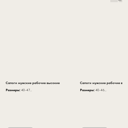
Сапоги мужские рабочие высокие
Сапоги мужские рабочие выс
Размеры:
40-47
Размеры:
40-46
Высота модели:
38 см
Высота модели:
35 см
Высота модели с надставкой:
45 см
Высота модели с надставкой:
артикул К 56
артикул К 20