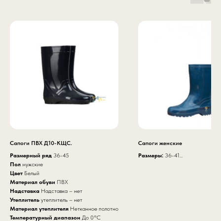
Сапоги ПВХ Д10-КЩС.
Сапоги женские
Размерный ряд
36
-
45
Размеры:
36-41
Пол
мужские
Высота модели:
27 см.
Цвет
Белый
Высота модели с надставкой:
Материал обуви
ПВХ
артикул К 17
Надставка
Надставка – нет
Утеплитель
у
теплитель – нет
Материал утеплителя
Нетканное полотно
Температурный диапазон
До 0°C