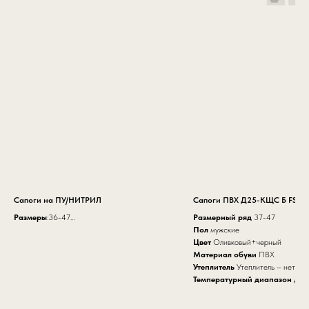
Сапоги на ПУ/НИТРИЛ
Сапоги ПВХ Д25-КЩС Б FS
Размеры
:36-47
Размерный ряд
37
-
47
Высота:
28 см
Пол
мужские
Цвет:
Черный с красным
Цвет
Оливковый+черный
Материал верха:
натуральная
Материал обуви
ПВХ
термоустойчивая кожа 1,8-2,2 мм
Утеплитель
Утеплитель – нет
Подошва:
двухслойная ПУ/Нитрил
Температурный диапазон
До 
Метод крепления:
литьевой
Стелька:
ЭВА (материал Cambrelle) с