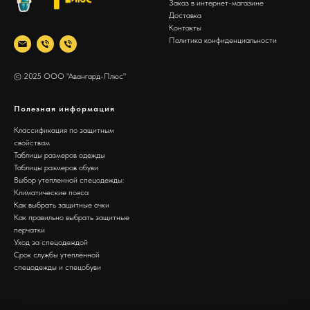
Заказ в интернет-магазине
Доставка
Контакты
Политика конфиденциальности
© 2025 ООО "Авангард-Плюс"
Полезная информация
Классификация по защитным
свойствам
Таблицы размеров одежды
Таблицы размеров обуви
Выбор утепленной спецодежды:
Климатические пояса
Как выбрать защитные очки
Как правильно выбрать защитные
перчатки
Уход за спецодеждой
Срок службы утеплённой
спецодежды и спецобуви