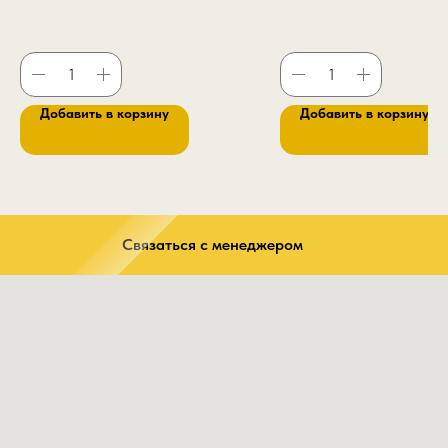
перфорацией
Подносок:
композитный 200Дж
Защитные свойства:
З Нс Нм Нж Сж См
К20 Щ20 Эс Тп300 Тр Мун200 Мп Ми
Добавить в корзину
Добавить в корзину
Связаться с менеджером