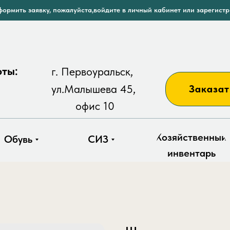
ормить заявку, пожалуйста,войдите в личный кабинет или зарегист
оты:
г. Первоуральск,
ул.Малышева 45,
Заказат
офис 10
Хозяйственный
Обувь
СИЗ
инвентарь