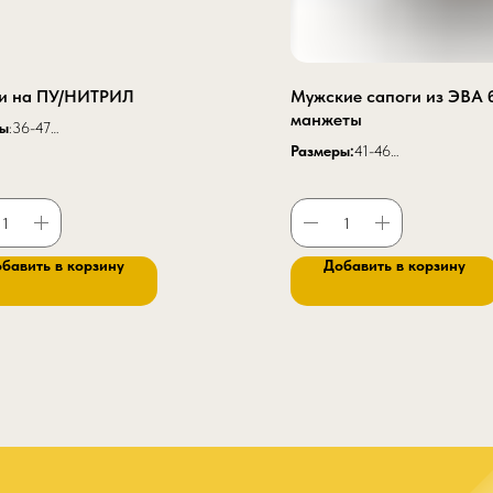
и на ПУ/НИТРИЛ
Мужские сапоги из ЭВА 
манжеты
ры
:36-47
:
28 см
Размеры:
41-46
ерный с красным
Высота:
30 см
ал верха:
натуральная
Цвет
:Черный, оливковый, белы
тойчивая кожа 1,8-2,2 мм
ва:
двухслойная ПУ/Нитрил
бавить в корзину
Добавить в корзину
крепления:
литьевой
а:
ЭВА (материал Cambrelle) с
ацией
ок:
композитный 200Дж
ые свойства:
З Нс Нм Нж Сж См
0 Эс Тп300 Тр Мун200 Мп Ми