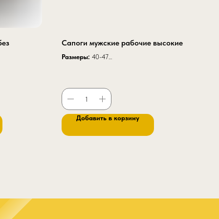
без
Сапоги мужские рабочие высокие
Размеры:
40-47
Высота модели:
38 см
Высота модели с надставкой:
45 см
й
артикул К 56
Добавить в корзину