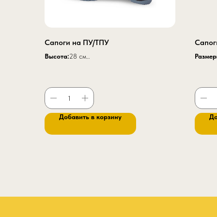
Сапоги на ПУ/ТПУ
Сапог
Высота:
28 см
Разме
Размеры:
36-47
Высота
Цвет:
Черный
Цвет:
Ч
Материал верха
:натуральная кожа 1,8-2,2
Матери
мм
термоус
Подошва:
двухслойная ПУ/ТПУ
Подош
Добавить в корзину
До
Метод крепления:
литьевой
Метод 
Стелька:
ЭВА (материал Cambrelle) с
Стельк
перфорацие
й
перфор
Материал подкладки
:3D сетка
Поднос
Подносок
:композитный 200Дж, Голенище
Защитн
регулируется пряжкой, усиленная задинка
К20 Щ2
Защитные свойства:
З Нс Нм Нж Сж Ми
См К20 Щ20 Мун 200 Мп