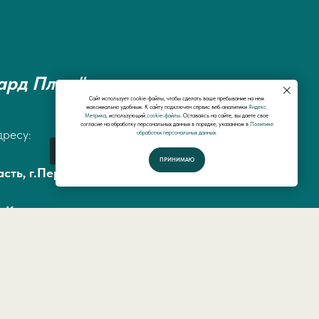
ард Плюс"
Сайт использует cookie-файлы, чтобы сделать ваше пребывание на нем
максимально удобным. К cайту подключен сервис веб-аналитики
Яндекс.
Метрика
, использующий
cookie-файлы
. Оставаясь на сайте, вы даете свое
согласие на обработку персональных данных в порядке, указанном в
Политике
дресу:
обработки персональных данных.
Спросить у специалистов
ПРИНИМАЮ
сть, г.Первоуральск, ул.Малышева 45, офис
а Космонавтов
3