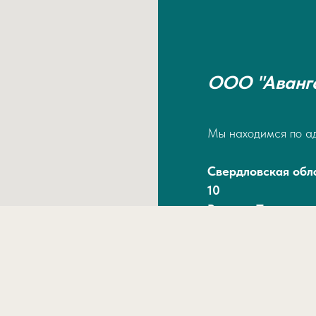
ООО "Аванг
Мы находимся по а
Свердловская обла
10
Въезд с Проспект
Тел/факс
8 (3439) 66-94-84
8 (3439) 66-94-0