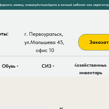
ормить заявку, пожалуйста,войдите в личный кабинет или зарегист
оты:
г. Первоуральск,
ул.Малышева 45,
Заказат
офис 10
Хозяйственный
Обувь
СИЗ
инвентарь