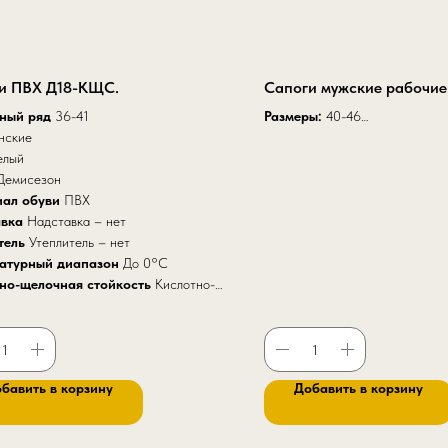
и ПВХ Д18-КЩС.
Сапоги мужские рабочие
рный ряд
36
-
41
Размеры:
40-46
нские
Высота модели:
35 см
елый
Высота модели с надставко
Демисезон
артикул К 20
иал обуви
ПВХ
авка
Надставка – нет
тель
Утеплитель – нет
ратурный диапазон
До 0°C
но-щелочная стойкость
Кислотно-
я стойкость – да
бавить в корзину
Добавить в корзину