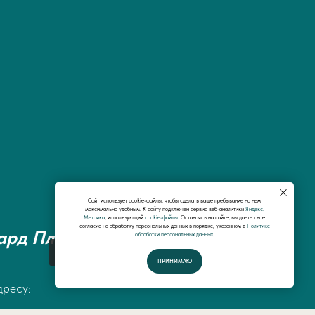
Сайт использует cookie-файлы, чтобы сделать ваше пребывание на нем
максимально удобным. К cайту подключен сервис веб-аналитики
Яндекс.
Метрика
, использующий
cookie-файлы
. Оставаясь на сайте, вы даете свое
согласие на обработку персональных данных в порядке, указанном в
Политике
ард Плюс"
обработки персональных данных.
Спросить у специалистов
ПРИНИМАЮ
дресу: