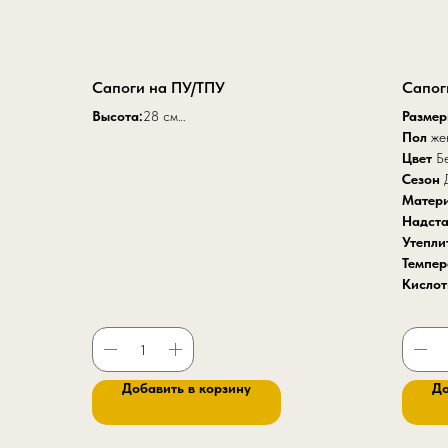
Сапоги на ПУ/ТПУ
Сапог
Высота:
28 см
Разме
Размеры:
36-47
Пол
же
Цвет:
Черный
Цвет
Б
Материал верха
:натуральная кожа 1,8-2,2
Сезон
мм
Матер
Подошва:
двухслойная ПУ/ТПУ
Надст
Метод крепления:
литьевой
Утепли
Стелька:
ЭВА (материал Cambrelle) с
Темпе
перфорацие
й
Кислот
Материал подкладки
:3D сетка
щелочна
Подносок
:композитный 200Дж, Голенище
регулируется пряжкой, усиленная задинка
Защитные свойства:
З Нс Нм Нж Сж Ми
Добавить в корзину
До
См К20 Щ20 Мун 200 Мп