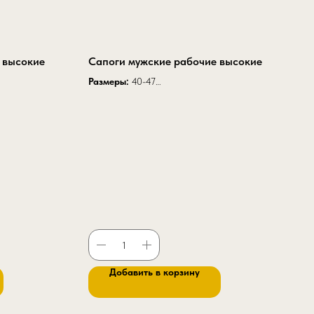
 высокие
Сапоги мужские рабочие высокие
Размеры:
40-47
Высота модели:
38 см
й:
43 см
Высота модели с надставкой:
45 см
артикул К 56
Добавить в корзину