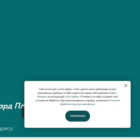
Сайт использует cookie-файлы, чтобы сделать ваше пребывание на нем
максимально удобным. К cайту подключен сервис веб-аналитики
Яндекс.
Метрика
, использующий
cookie-файлы
. Оставаясь на сайте, вы даете свое
согласие на обработку персональных данных в порядке, указанном в
Политике
ард Плюс"
обработки персональных данных.
Спросить у специалистов
ПРИНИМАЮ
дресу: