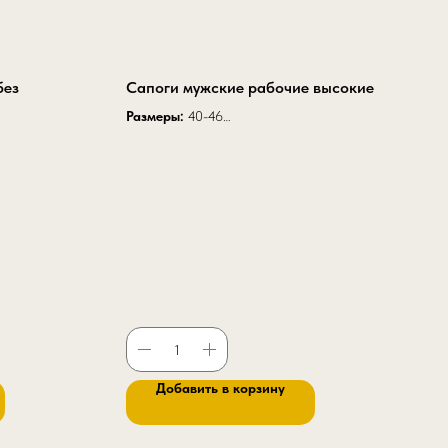
без
Сапоги мужские рабочие высокие
Размеры:
40-46
Высота модели:
35 см
Высота модели с надставкой:
43 см
й
артикул К 20
Добавить в корзину