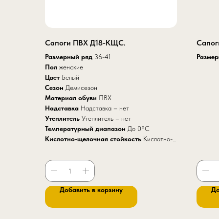
Сапоги ПВХ Д18-КЩС.
Сапог
Размерный ряд
36
-
41
Разме
Пол
женские
Высота
Цвет
Белый
Высота
Сезон
Демисезон
артикул
Материал обуви
ПВХ
Надставка
Надставка – нет
Утеплитель
Утеплитель – нет
Температурный диапазон
До 0°C
Кислотно-щелочная стойкость
Кислотно-
щелочная стойкость – да
Добавить в корзину
До