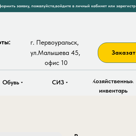
ормить заявку, пожалуйста,войдите в личный кабинет или зарегист
оты:
г. Первоуральск,
ул.Малышева 45,
Заказат
офис 10
Хозяйственный
Обувь
СИЗ
инвентарь