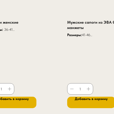
и женские
Мужские сапоги из ЭВА 
манжеты
ры:
36-41
 модели:
27 см.
Размеры:
41-46
 модели с надставкой:
34 см.
Высота:
30 см
 К 17
Цвет
:Черный, оливковый, белы
бавить в корзину
Добавить в корзину