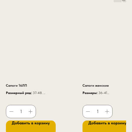
Сапоги 16ЛП
Сапоги женские
Размерный ряд:
37-48.
Размеры:
36-41
Высота
260 мм.
Высота модели:
27 см.
Верх обуви
— юфть.
Высота модели с надставкой:
Подкладка
— текстиль.
артикул К 17
В утепленной обуви
— мех
искусственный, шерстяной, натуральный.
Добавить в корзину
Добавить в корзину
Подносок
— термопластичный,
металлический (200Дж), поликарбонатный