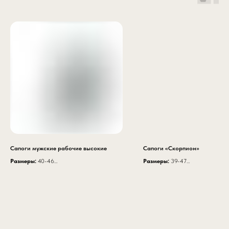
Сапоги мужские рабочие высокие
Сапоги «Скорпион»
Размеры:
40-46
Размеры:
39-47
Высота модели:
35 см
Подносок:
Поликарбонатный (
Высота модели с надставкой:
43 см
Подклад:
Сендвич
артикул К 20
Верх:
Кожа
Подошва:
ПУ-Нитрил
Толщина кожи (мм)
1.8 — 2.2
Крепление подошвы
Литьевое
Глубина протектора
4.5