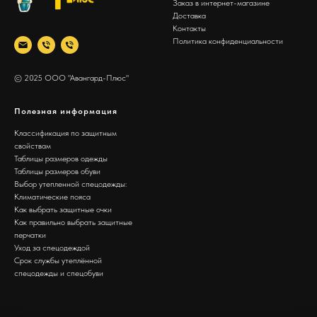
Заказ в интернет-магазине
Доставка
Контакты
Политика конфиденциальности
© 2025 ООО "Авангард-Плюс"
Полезная информация
Классификация по защитным
свойствам
Таблицы размеров одежды
Таблицы размеров обуви
Выбор утепленной спецодежды:
Климатические пояса
Как выбрать защитные очки
Как правильно выбрать защитные
перчатки
Уход за спецодеждой
Срок службы утеплённой
спецодежды и спецобуви