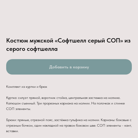
Костюм мужской «Софтшелл серый СОП» из
серого софтшелла
Добавить в корзину
Комплект из куртки и брюк
Куртка: силуэт прямой, воротник стойка, центральная застежка на молнию.
Капюшон съемный. Три прорезных кармана на молнии. На полочках и спинке
СОП элементы.
Брюки: прямые, отрезной пояс, застёжка гульфика на молнии. Карманы: боковые с
отрезным бочком, один накладной на правом боковом шве. СОП элементы - кант,
вставки.