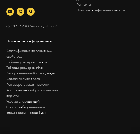
Контакты
Политика конфиденциальности
© 2025 ООО "Авангард-Плюс"
Полезная информация
Классификация по защитным
свойствам
Таблицы размеров одежды
Таблицы размеров обуви
Выбор утепленной спецодежды:
Климатические пояса
Как выбрать защитные очки
Как правильно выбрать защитные
перчатки
Уход за спецодеждой
Срок службы утеплённой
спецодежды и спецобуви