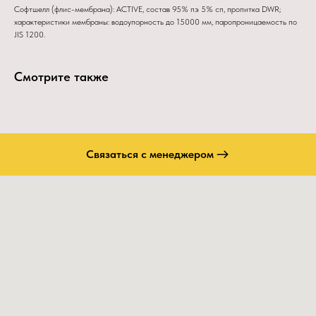
Софтшелл (флис-мембрана): ACTIVE, состав 95% пэ 5% сп, пропитка DWR;
характеристики мембраны: водоупорность до 15000 мм, паропроницаемость по
JIS 1200.
Смотрите также
Связаться с менеджером